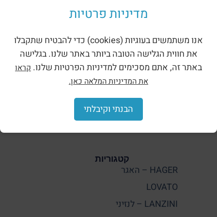
שמרו על קשר
מדיניות פרטיות
כתובת: רח' הפרדס א.ת לב הארץ כפר קאסם
מייל: info@molco.co.il
אנו משתמשים בעוגיות (cookies) כדי להבטיח שתקבלו
טלפון: 073-8014473
את חווית הגלישה הטובה ביותר באתר שלנו. בגלישה
שעות פעילות: ימים א' - ה' 8:00 - 17:00
באתר זה, אתם מסכימים למדיניות הפרטיות שלנו.
קראו
הצהרת נגישות
מדיניות פרטיות
את המדיניות המלאה כאן.
הבנתי וקיבלתי
קטגוריות
HAGER – האגר
LOVATO
LANZINI – לנזיני