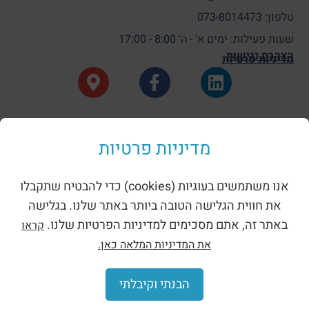
טלפון: 073-8014473
שעות פעילות: ימים א' - ה' 8:00 - 17:00
הצהרת נגישות
מדיניות פרטיות
מדיניות פרטיות
קטגוריות
אנו משתמשים בעוגיות (cookies) כדי להבטיח שתקבלו
HAGER – האגר
את חווית הגלישה הטובה ביותר באתר שלנו. בגלישה
LOVATO
באתר זה, אתם מסכימים למדיניות הפרטיות שלנו.
קראו
LANZINI – לנזיני
את המדיניות המלאה כאן.
TEHALIT – תעלית
הבנתי וקיבלתי
IDE – איי. די. אי