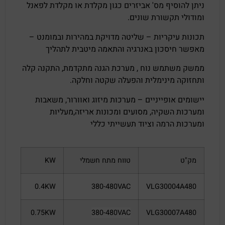
ניתן להוסיף מס' אביזרים כגון מקלדת או מקלדת לפאנל
ומודולי תקשורת שונים.
תכונות עיקריות – שליטה מדויקת במהירות ובמומנט –
מאפשר חיסכון באנרגיה והתאמה מיטבית לתהליך
ממשק משתמש נוח , מערכת הגנה מתקדמת, התקנה קלה
ותחזוקה מינימלית והפעלה שקטה וחלקה.
יישומים אופייניים – מערכות מיזוג ואוורור, משאבות
ומערכות השקיה, מסועים ומכונות אריזה,מעליות
ומערכות הרמה וציוד תעשייתי כללי
מק"ט
טווח מתח חשמלי
KW
0.4KW
380-480VAC
VLG30004A480
0.75KW
380-480VAC
VLG30007A480