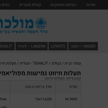
אודות
אודות
רשימת משווקים
רשימת משווקים
קטלוג מוצרים
קטלוג מוצרים
בתים 
HAGER – האגר
LOVATO
LANZINI – לנזיני
TEHALIT – תעל
עמוד הבית
/
קטלוג
/
TEHALIT - תעלית
/
תעלות חיוו
תעלות חיווט גמישות מפוליאמיד  FLEX
קטגוריות:
תעלות חיווט
מק"ט
אורך x רוחב x גובה
M 5690
15x11x250
gen free
לפי תקן 