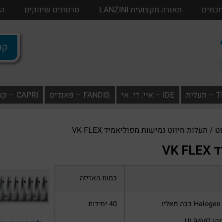
חכמים
בתים חכמים
תאורה מקצועית LANZINI
תאורה מקצועית LANZINI
סרטונים שיווקים
סרטונים שיווק
הו
קטל
ית
IDE – איי. די. אי
FANDIS – פאנדיס
CAPRI – קאפרי
ט
/ תעלות חיווט גמישות מפוליאמיד VK FLEX
VK
כמות האריזה
Halo כבה מאליו
40 יחידות
UL94VO