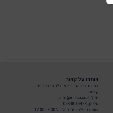
שמרו על קשר
כתובת: רח' הפרדס א.ת לב הארץ כפר
קאסם
מייל: info@molco.co.il
טלפון: 073-8014473
שעות פעילות: ימים א' - ה' 8:00 - 17:00