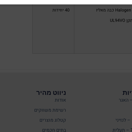
Halo כבה מאליו
40 יחידות
UL94VO
ות
ניווט מהיר
אודות
רשימת משווקים
קטלוג מוצרים
ת
בתים חכמים