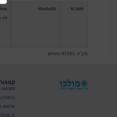
M 5693
45x43x500
gen free
לפי תקן 
מק"ט: pnum-81353
קטגורי
HAGER – האגר
LOVATO
LANZINI – לנזיני
TEHALIT – תעלי