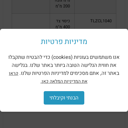
מ"מ גובה
200 מ"מ
TLZCL1040
כיסוי צד
400 מ"מ
לסוקל
גובה 100
מדיניות פרטיות
מ"מ
אנו משתמשים בעוגיות (cookies) כדי להבטיח שתקבלו
TLZCL2040
כיסוי צד
את חווית הגלישה הטובה ביותר באתר שלנו. בגלישה
400 מ"מ
לסוקל
באתר זה, אתם מסכימים למדיניות הפרטיות שלנו.
קראו
גובה 200
את המדיניות המלאה כאן.
מ"מ
הבנתי וקיבלתי