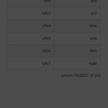
צבע
מקט
ירוק
LPL3
אדום
LPL4
צהוב
LPL5
כחול
LPL6
שקוף
LPL7
מק"ט: pnum-163027