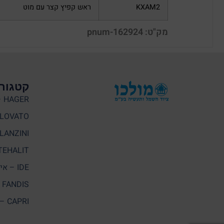
KXAM2
ראש קפיץ קצר עם מוט
מק"ט: pnum-162924
קטגורי
HAGER – האגר
LOVATO
LANZINI – לנזיני
TEHALIT – תעלי
IDE – איי. די. אי
FANDIS – פאנדיס
CAPRI – קאפרי