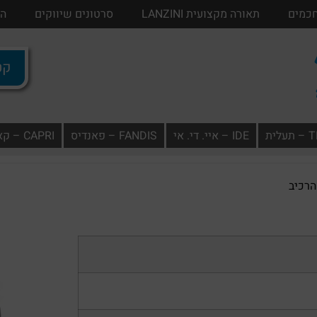
חכמים
בתים חכמים
תאורה מקצועית LANZINI
תאורה מקצועית LANZINI
סרטונים שיווקים
סרטונים שיווק
הו
קטל
ית
IDE – איי. די. אי
FANDIS – פאנדיס
CAPRI – קאפרי
רכיב