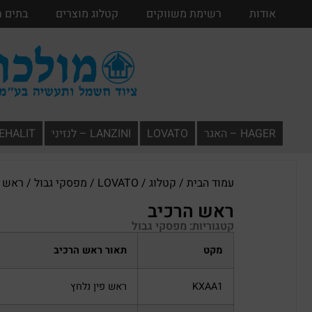
אודות
אודות
רשימת משווקים
רשימת משווקים
קטלוג מוצרים
קטלוג מוצרים
בתים 
HAGER – האגר
LOVATO
LANZINI – לנזיני
TEHALIT – תעל
עמוד הבית
/
קטלוג
/
LOVATO
/
מפסקי גבול
/ ראש ה
ראש הרכיב
קטגוריות:
מפסקי גבול
מקט
תאור ראש הרכיב
KXAA1
ראש פין נלחץ