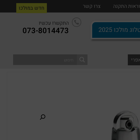
ים
ראות התקנה
הוראות התקנה
צרו קשר
צרו קשר
חדש במולכו
התקשרו עכשיו
וג מולכו 2025
073-8014473
0