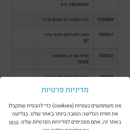
140x434x2 מ"מ
FD00M4
קיט הצמדה בין מבנים עה"ט
FD00Q1
תומך למהדקים חיבור מהיר
QC
FD00S1
נעילה עם זוג מפתחות
1242E
KN00A
תומך למהדקים חיבור מהיר
לפס דין
מדיניות פרטיות
FD00P4
סט מעברי כבל מהצד
אנו משתמשים בעוגיות (cookies) כדי להבטיח שתקבלו
את חווית הגלישה הטובה ביותר באתר שלנו. בגלישה
FDOOP5
סט תריס איוורור מהצד
באתר זה, אתם מסכימים למדיניות הפרטיות שלנו.
קראו
לוח new vega הינו לוח פנלים מודולרי, מאושר לבתי