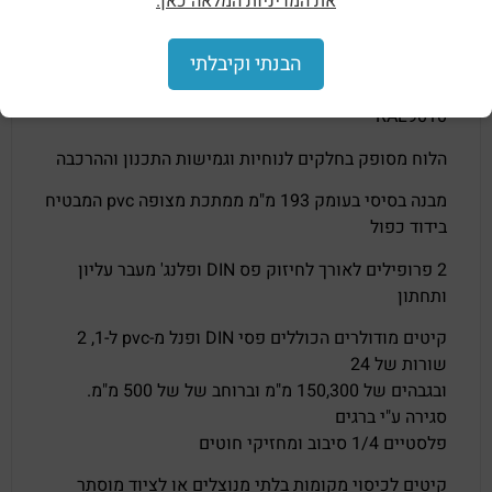
את המדיניות המלאה כאן.
מגורים ומבני מסחר וציבור,
לחלוקה עם ציוד מודולרי
הבנתי וקיבלתי
עד 168 (7×24) ועד 160A , בידוד כפול, צבע לבן
RAL9010
הלוח מסופק בחלקים לנוחיות וגמישות התכנון וההרכבה
מבנה בסיסי בעומק 193 מ"מ ממתכת מצופה pvc המבטיח
בידוד כפול
2 פרופילים לאורך לחיזוק פס DIN ופלנג' מעבר עליון
ותחתון
קיטים מודולרים הכוללים פסי DIN ופנל מ-pvc ל-1, 2
שורות של 24
ובגבהים של 150,300 מ"מ וברוחב של של 500 מ"מ.
סגירה ע"י ברגים
פלסטיים 1/4 סיבוב ומחזיקי חוטים
קיטים
לכיסוי מקומות בלתי מנוצלים או לציוד מוסתר