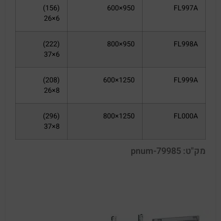
(156)
950×600
FL997A
6×26
(222)
950×800
FL998A
6×37
(208)
1250×600
FL999A
8×26
(296)
1250×800
FL000A
8×37
מק"ט: pnum-79985