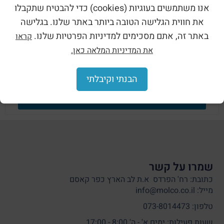
חלקות ומכסה שקוף השאירו פרטים כאן:
אנו משתמשים בעוגיות (cookies) כדי להבטיח שתקבלו
את חווית הגלישה הטובה ביותר באתר שלנו. בגלישה
באתר זה, אתם מסכימים למדיניות הפרטיות שלנו.
קראו
את המדיניות המלאה כאן.
הבנתי וקיבלתי
שליחה
שמרו על קשר
כתובת: רח' הפרדס א.ת לב הארץ כפר קאסם
מייל: info@molco.co.il
טלפון: 073-8014473
שעות פעילות: ימים א' - ה' 8:00 - 17:00