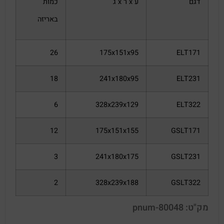
דגם
ע x ר x ג
כמות
באריזה
26
175x151x95
ELT171
18
241x180x95
ELT231
6
328x239x129
ELT322
12
175x151x155
GSLT171
3
241x180x175
GSLT231
2
328x239x188
GSLT322
מק"ט: pnum-80048