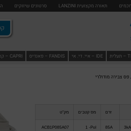
חכמים
בתים חכמים
תאורה מקצועית LANZINI
תאורה מקצועית LANZINI
סרטונים שיווקים
סרטונים שיווק
הו
קטל
ית
IDE – איי. די. אי
FANDIS – פאנדיס
CAPRI – קאפרי
פס צבירה מודולרי
זרם
מס קטבים
מק"ט
ACB1P085A07
1 -Pol
85A
3k