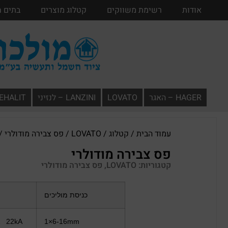
אודות
אודות
רשימת משווקים
רשימת משווקים
קטלוג מוצרים
קטלוג מוצרים
בתים 
HAGER – האגר
LOVATO
LANZINI – לנזיני
TEHALIT – תעל
עמוד הבית
/
קטלוג
/
LOVATO
/
פס צבירה מודולרי
/ 
פס צבירה מודולרי
קטגוריות:
LOVATO
,
פס צבירה מודולרי
כניסת מוליכים
A 22kA
1×6-16mm