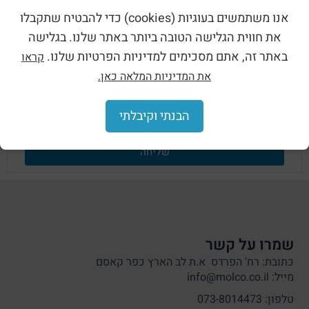
לפרטים נוספים על פחי עבודה לארונות
פוליאסטר (H+L) השאירו פרטים כאן:
אנו משתמשים בעוגיות (cookies) כדי להבטיח שתקבלו
את חווית הגלישה הטובה ביותר באתר שלנו. בגלישה
באתר זה, אתם מסכימים למדיניות הפרטיות שלנו.
קראו
את המדיניות המלאה כאן.
הבנתי וקיבלתי
שליחה
שמרו על קשר
כתובת: רח' הפרדס א.ת לב הארץ כפר קאסם
מייל: info@molco.co.il
טלפון: 073-8014473