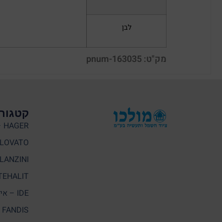
לבן
מק"ט: pnum-163035
קטגורי
HAGER – האגר
LOVATO
LANZINI – לנזיני
TEHALIT – תעלי
IDE – איי. די. אי
FANDIS – פאנדיס