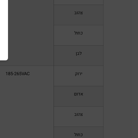
צהוב
כחול
לבן
ירוק
185-265VAC
אדום
צהוב
כחול