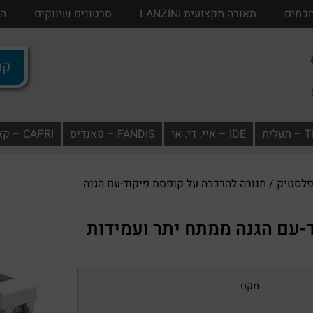
חכמים
בתים חכמים
תאורה מקצועית LANZINI
תאורה מקצועית LANZINI
סרטונים שיווקים
סרטונים שיווק
הו
קטל
ית
IDE – איי. די. אי
FANDIS – פאנדיס
CAPRI – קאפרי
/ מנורה להרכבה על קופסת פיקוד-עם הגנה
-עם הגנה ממתח יתר ועמידות
מקט