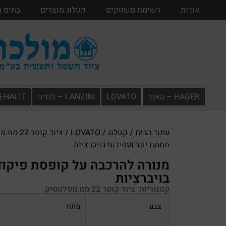
אודות
אודות
רשימת משווקים
רשימת משווקים
קטלוג מוצרים
קטלוג מוצרים
בתים 
HAGER – האגר
LOVATO
LANZINI – לנזיני
TEHALIT – תעל
עמוד הבית
/
קטלוג
/
LOVATO
/
ציוד קוטר 22 ממ מפלסטיק
ממתח יתר ועמידות בויברציות
מנורה להרכבה על קופסת פיקוד
בויברציות
קטגוריות:
ציוד קוטר 22 ממ מפלסטיק
צבע
מתח