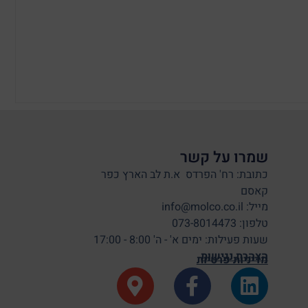
שמרו על קשר
כתובת: רח' הפרדס א.ת לב הארץ כפר
קאסם
מייל: info@molco.co.il
טלפון: 073-8014473
שעות פעילות: ימים א' - ה' 8:00 - 17:00
הצהרת נגישות
מדיניות פרטיות