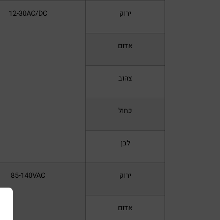
ירוק
12-30AC/DC
אדום
צהוב
כחול
לבן
ירוק
85-140VAC
אדום