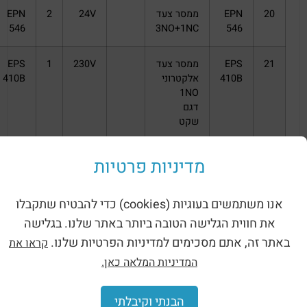
20
EPN
ממסר צעד
24V
2
EPN
546
3NO+1NC
546
21
EPS
ממסר צעד
230V
1
EPS
410B
אלקטרוני
410B
1NO
דגם
שקט
22
EPS
ממסר צעד
230V
1
EPS
מדיניות פרטיות
450B
אלקטרוני
450B
1NO
דגם
אנו משתמשים בעוגיות (cookies) כדי להבטיח שתקבלו
שקט
את חווית הגלישה הטובה ביותר באתר שלנו. בגלישה
כולל
באתר זה, אתם מסכימים למדיניות הפרטיות שלנו.
קראו את
פונקציית
המדיניות המלאה כאן.
השהייה
מ-5
עד 60
הבנתי וקיבלתי