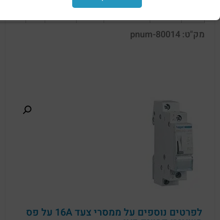
שניות
מק"ט: pnum-80014
לפרטים נוספים על ממסרי צעד 16A על פס