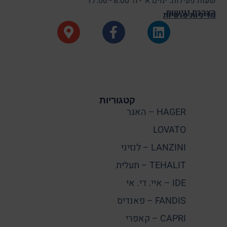
שעות פעילות: ימים א' - ה' 8:00 - 17:00
הצהרת נגישות
מדיניות פרטיות
קטגוריות
HAGER – האגר
LOVATO
LANZINI – לנזיני
TEHALIT – תעלית
IDE – איי. די. אי
FANDIS – פאנדיס
CAPRI – קאפרי