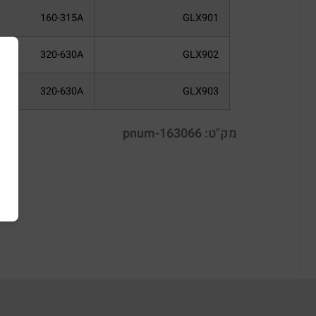
160-315A
GLX901
320-630A
GLX902
320-630A
GLX903
מק"ט: pnum-163066