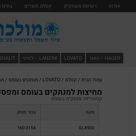
אודות
אודות
רשימת משווקים
רשימת משווקים
קטלוג מוצרים
קטלוג מוצרים
בתים 
HAGER – האגר
LOVATO
LANZINI – לנזיני
TEHALIT – תעל
עמוד הבית
/
קטלוג
/
LOVATO
/
מנתקים בעומס
/ מח
מחיצות למנתקים בעומס ומפסק
קטגוריות:
מנתקים בעומס
מקט
עבור מנתק
160-315A
GLX900