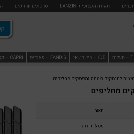
חכמים
בתים חכמים
תאורה מקצועית LANZINI
תאורה מקצועית LANZINI
סרטונים שיווקים
סרטונים שיווק
הו
קטל
ית
IDE – איי. די. אי
FANDIS – פאנדיס
CAPRI – קאפרי
יצות למנתקים בעומס ומפסקים מחליפים
ים מחליפים
תאור
סט 6 יחידות