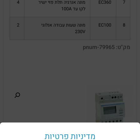
7
EC360
מונה אנרגיה תלת פזי ישיר
4
לקו עד 100A
8
EC100
מונה שעות עבודה אנלוגי
2
230V
מק"ט: pnum-79965
מדיניות פרטיות