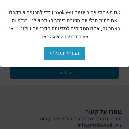
לפרטים נוספים על מוני kWh אלקטרוניים
class II עם תצוגה דיגיטלית ורמת דיוק גבוהה
אנו משתמשים בעוגיות (cookies) כדי להבטיח שתקבלו
דגם EC050 השאירו פרטים כאן:
את חווית הגלישה הטובה ביותר באתר שלנו. בגלישה
באתר זה, אתם מסכימים למדיניות הפרטיות שלנו.
קראו
את המדיניות המלאה כאן.
הבנתי וקיבלתי
שליחה
שמרו על קשר
כתובת: רח' הפרדס א.ת לב הארץ כפר קאסם
מייל: info@molco.co.il