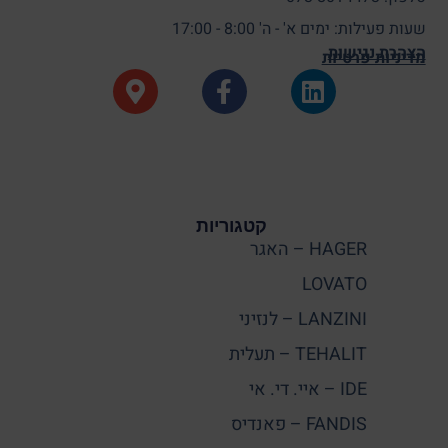
שעות פעילות: ימים א' - ה' 8:00 - 17:00
הצהרת נגישות
מדיניות פרטיות
קטגוריות
HAGER – האגר
LOVATO
LANZINI – לנזיני
TEHALIT – תעלית
IDE – איי. די. אי
FANDIS – פאנדיס