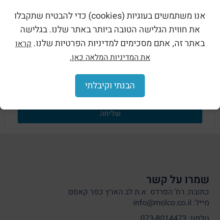
Black פוליאמיד ISO IP68 שחור השאירו
פרטים כאן:
אנו משתמשים בעוגיות (cookies) כדי להבטיח שתקבלו
את חווית הגלישה הטובה ביותר באתר שלנו. בגלישה
באתר זה, אתם מסכימים למדיניות הפרטיות שלנו.
קראו
את המדיניות המלאה כאן.
הבנתי וקיבלתי
שליחה
שמרו על קשר
כתובת: רח' הפרדס א.ת לב הארץ כפר קאסם
מייל: info@molco.co.il
טלפון: 073-8014473