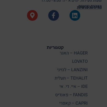
שעות פעילות: ימים א' - ה' 8:00 - 17:00
הצהרת נגישות
מדיניות פרטיות
קטגוריות
HAGER – האגר
LOVATO
LANZINI – לנזיני
TEHALIT – תעלית
IDE – איי. די. אי
FANDIS – פאנדיס
CAPRI – קאפרי