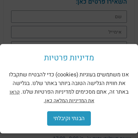
השאירו פרטים כאן:
מדיניות פרטיות
שליחה
אנו משתמשים בעוגיות (cookies) כדי להבטיח שתקבלו
את חווית הגלישה הטובה ביותר באתר שלנו. בגלישה
באתר זה, אתם מסכימים למדיניות הפרטיות שלנו.
קראו
את המדיניות המלאה כאן.
שמרו על קשר
כתובת: רח' הפרדס א.ת לב הארץ כפר קאסם
הבנתי וקיבלתי
מייל: info@molco.co.il
טלפון: 073-8014473