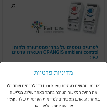
לפרטים נוספים על בקרי טמפרטורה ולחות |
ORANGIS ambient control השאירו פרטים
כאן:
מדיניות פרטיות
אנו משתמשים בעוגיות (cookies) כדי להבטיח שתקבלו
את חווית הגלישה הטובה ביותר באתר שלנו. בגלישה
באתר זה, אתם מסכימים למדיניות הפרטיות שלנו.
קראו
שליחה
את המדיניות המלאה כאן.