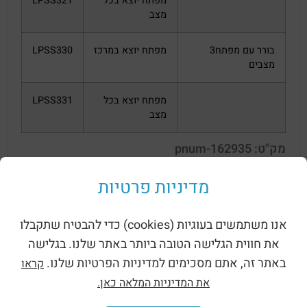
מפתח יוצא בכל
LPSS321
מצב
בורר עם מפתח3
מפתח יוצא במרכז
LPSS330
מצבים
מפתח יוצא בכל
LPSS331
מצב
מק"ט: pnum-162935
מדיניות פרטיות
אנו משתמשים בעוגיות (cookies) כדי להבטיח שתקבלו
את חווית הגלישה הטובה ביותר באתר שלנו. בגלישה
באתר זה, אתם מסכימים למדיניות הפרטיות שלנו.
קראו
את המדיניות המלאה כאן.