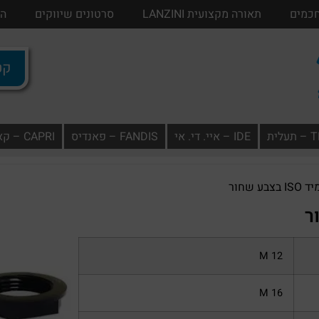
חכמים
בתים חכמים
תאורה מקצועית LANZINI
תאורה מקצועית LANZINI
סרטונים שיווקים
סרטונים שיווק
הו
קטל
ית
IDE – איי. די. אי
FANDIS – פאנדיס
CAPRI – קאפרי
 שחור
M 12
M 16