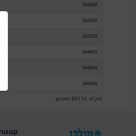
262003
262503
263203
264003
265003
266303
מק"ט: pnum-80116
קטגורי