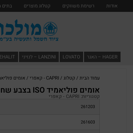
אודות
אודות
רשימת משווקים
רשימת משווקים
קטלוג מוצרים
קטלוג מוצרים
בתים 
HAGER – האגר
LOVATO
LANZINI – לנזיני
TEHALIT – תעל
עמוד הבית
/
קטלוג
/
CAPRI - קאפרי
/ אומים פוליאמיד ISO בצבע
אומים פוליאמיד ISO בצבע שחור
קטגוריות:
CAPRI - קאפרי
261203
261603