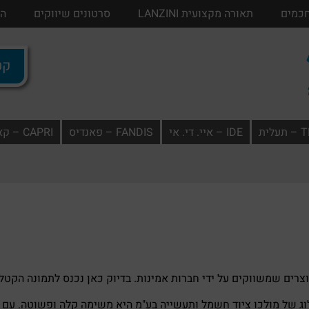
חכמים
בתים חכמים
תאורה מקצועית LANZINI
תאורה מקצועית LANZINI
סרטונים שיווקים
סרטונים שיווק
הו
קטל
ית
IDE – איי. די. אי
FANDIS – פאנדיס
CAPRI – קאפרי
צרים שמשווקים על ידי חברות אמינות. בדיוק כאן נכנס לתמונה הקטל
ג של מולכו ציוד חשמל ותעשייה בע"מ היא משימה קלה ופשוטה. עם 