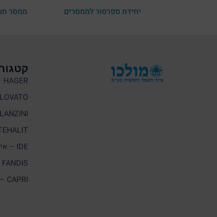
יחידת ספרסור לממסרים
קטגורי
HAGER – האגר
LOVATO
LANZINI – לנזיני
TEHALIT – תעלי
IDE – איי. די. אי
FANDIS – פאנדיס
CAPRI – קאפרי