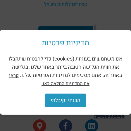
אביזרים ללוחות חשמל
קטלוג מולכו 2025
מדיניות פרטיות
אנו משתמשים בעוגיות (cookies) כדי להבטיח שתקבלו
את חווית הגלישה הטובה ביותר באתר שלנו. בגלישה
שמרו על קשר
באתר זה, אתם מסכימים למדיניות הפרטיות שלנו.
קראו
כתובת: רח' הפרדס א.ת לב הארץ כפר קאסם
את המדיניות המלאה כאן.
מייל: info@molco.co.il
טלפון: 073-8014473
הבנתי וקיבלתי
שעות פעילות: ימים א' - ה' 8:00 - 17:00
הצהרת נגישות
מדיניות פרטיות