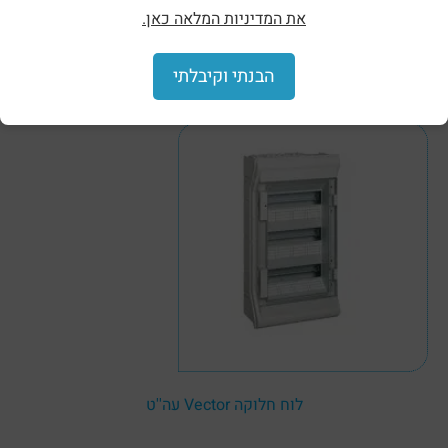
את המדיניות המלאה כאן.
הבנתי וקיבלתי
לוח חלוקה וולטה 2 תה''ט
לוח חלוקה Vector עה''ט