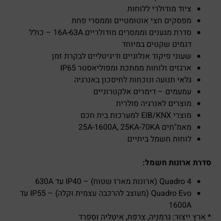
ציוד מודולרי ללוחות
מפסקים חצי אוטומטיים וממסרי פחת
סדרת מגענים וממסרים מודולריים 16A-63A – כולל
דגמים שקטים במיוחד
שעוני פיקוד אנלוגיים ודיגיטליים לבקרת זמן
ארגזים ולוחות ממתכת ומפוליאסטר IP65
גלאי תנועה ונוכחות לחיסכון באנרגיה
עמעמים – דימרים אלקטרוניים
מוצרים לאנרגיה סולרית
מוצרי EIB/KNX למערכות בית חכם
מאמ"תים 25A-1600A, 25KA-70KA
לוחות חשמל ביתיים
סדרת ארונות חשמל:
Quadro 4 (ארונות מארז שטוח) – IP40 עד 630A
Quadro Evo ׁׁ(מעוצב להרכבה עצמית וקלה) – IP55 עד
1600A
* ארץ ייצור: גרמניה, צרפת, איטליה וספרד