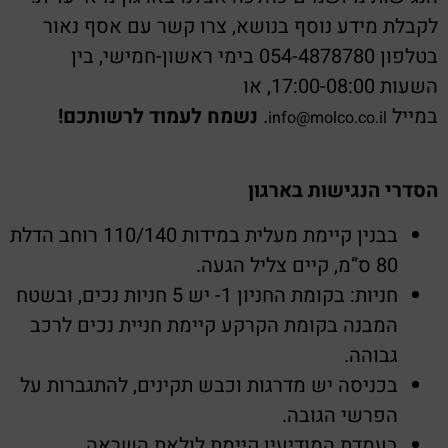
לקבלת מידע נוסף בנושא, צרו קשר עם אסף נאור
בטלפון 054-4878780 בימי ראשון-חמישי, בין
השעות 17:00-08:00, או
במייל
.
נשמח לעמוד לרשותכם
!
info@molco.co.il
הסדרי הנגישות בארגון
בבנין קיימת מעלית במידות 110/140 רוחב הדלת
80 ס”מ, קיים צליל הגעה.
חניות: בקומת החניון 1- יש 5 חניות נכים, ובשטח
המבנה בקומת הקרקע קיימת חניית נכים לרכב
גבוהה.
בכניסה יש מדרגות וכבש תקינים, להתגברות על
הפרשי הגובה.
בעמדת המודיעין קיימת לולאת השראה.